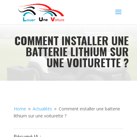
COMMENT INSTALLER UNE
BATTERIE LITHIUM SUR
UNE VOITURETTE ?
Home
Actualités
Comment installer une batterie
9
9
lithium sur une voiturette ?
Résumé IA :