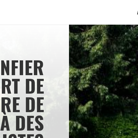
NFIER
RT DE
RE DE
 À DES