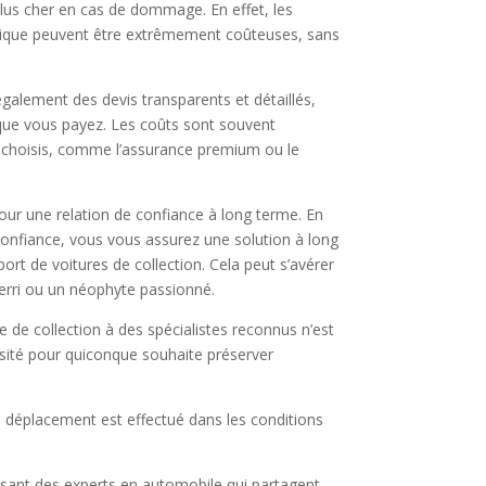
plus cher en cas de dommage. En effet, les
torique peuvent être extrêmement coûteuses, sans
également des devis transparents et détaillés,
ue vous payez. Les coûts sont souvent
s choisis, comme l’assurance premium ou le
 pour une relation de confiance à long terme. En
confiance, vous vous assurez une solution à long
rt de voitures de collection. Cela peut s’avérer
erri ou un néophyte passionné.
re de collection à des spécialistes reconnus n’est
ssité pour quiconque souhaite préserver
ue déplacement est effectué dans les conditions
sissant des experts en automobile qui partagent