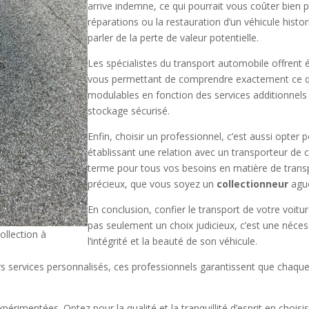
arrive indemne, ce qui pourrait vous coûter bien 
réparations ou la restauration d’un véhicule his
parler de la perte de valeur potentielle.
Les spécialistes du transport automobile offrent 
vous permettant de comprendre exactement ce q
modulables en fonction des services additionnel
stockage sécurisé.
Enfin, choisir un professionnel, c’est aussi opter
établissant une relation avec un transporteur de 
terme pour tous vos besoins en matière de transpo
précieux, que vous soyez un
collectionneur
agu
En conclusion, confier le transport de votre voitu
pas seulement un choix judicieux, c’est une néce
ollection à
l’intégrité et la beauté de son véhicule.
leurs services personnalisés, ces professionnels garantissent que chaq
périmentées. Optez pour la qualité et la tranquillité d’esprit en choi